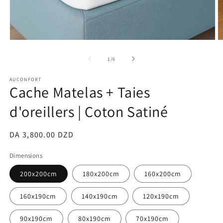
Open
O
media
m
1
2
of
1
/
6
in
in
modal
m
AUCONFORT
Cache Matelas + Taies
d'oreillers | Coton Satiné
Regular
DA 3,800.00 DZD
price
Dimensions
200x200cm
180x200cm
160x200cm
160x190cm
140x190cm
120x190cm
90x190cm
80x190cm
70x190cm