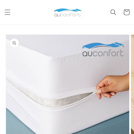
Skip to
content
Cart
Skip to
product
information