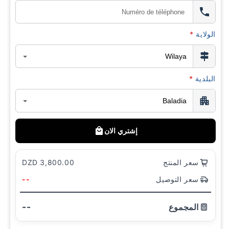
*
الولاية
*
البلدية
إشتري الان
3,800.00 DZD
سعر المنتج
--
سعر التوصيل
--
المجموع