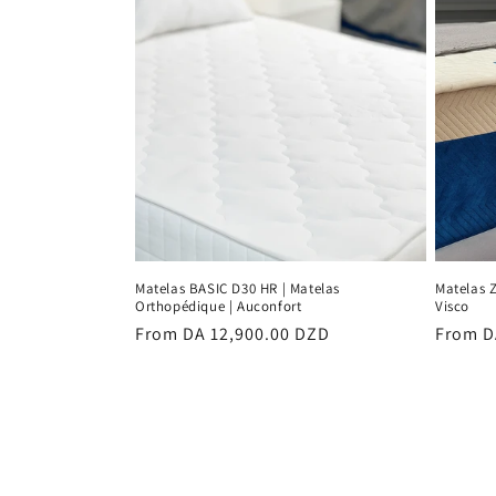
t
i
o
n
:
Matelas BASIC D30 HR | Matelas
Matelas 
Orthopédique | Auconfort
Visco
Regular
From DA 12,900.00 DZD
Regula
From D
price
price