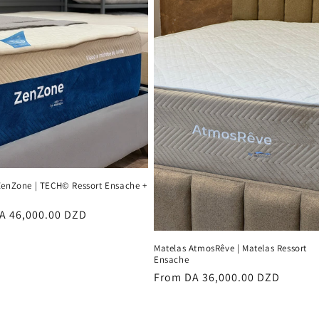
ZenZone | TECH© Ressort Ensache +
r
A 46,000.00 DZD
Matelas AtmosRêve | Matelas Ressort
Ensache
Regular
From DA 36,000.00 DZD
price