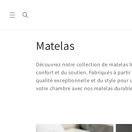
Skip to
content
C
Matelas
o
Découvrez notre collection de matelas
l
confort et du soutien. Fabriqués à parti
qualité exceptionnelle et du style pour
l
votre chambre avec nos matelas durables
e
c