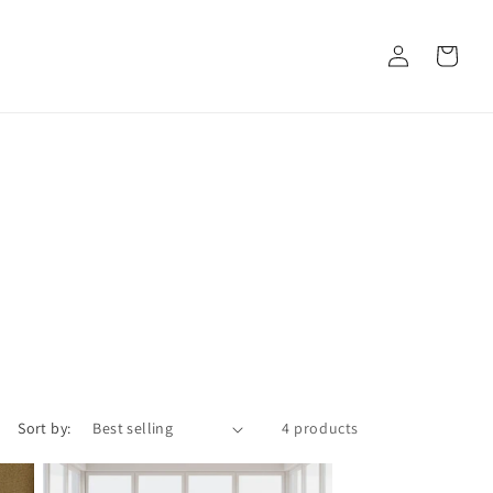
Log
Cart
in
Sort by:
4 products